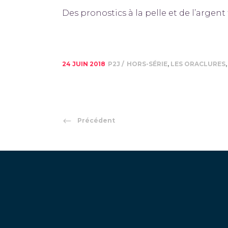
Des pronostics à la pelle et de l’argent 
24 JUIN 2018
P2J
HORS-SÉRIE
,
LES ORACLURES
Précédent