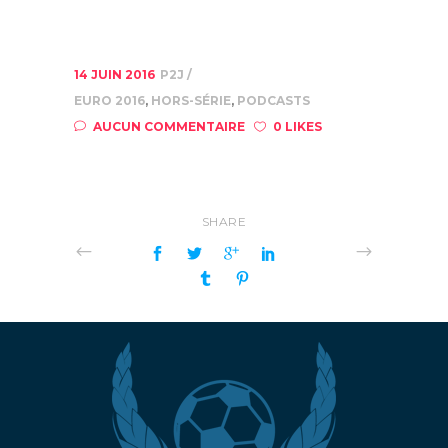
14 JUIN 2016
P2J
EURO 2016
,
HORS-SÉRIE
,
PODCASTS
AUCUN COMMENTAIRE
0 LIKES
SHARE