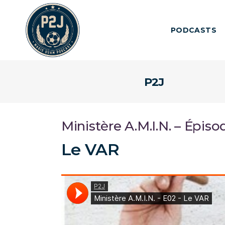
PODCASTS
P2J
Ministère A.M.I.N. – Épiso
Le VAR