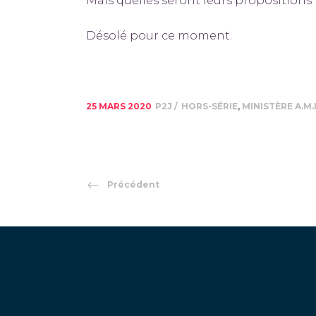
Mais quelles seront leurs propositions 
Désolé pour ce moment.
25 MARS 2020
P2J
HORS-SÉRIE
,
MINISTÈRE A.M.I
Précédent