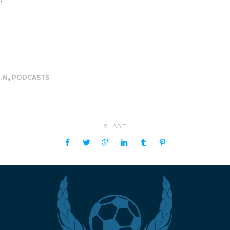
?
.N.
,
PODCASTS
SHARE