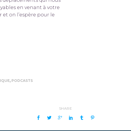
les déplacements qui nous
yables en venant à votre
 et on l’espère pour le
RIQUE
,
PODCASTS
SHARE