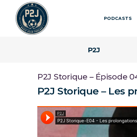
PODCASTS
P2J
P2J Storique – Épisode 0
P2J Storique – Les p