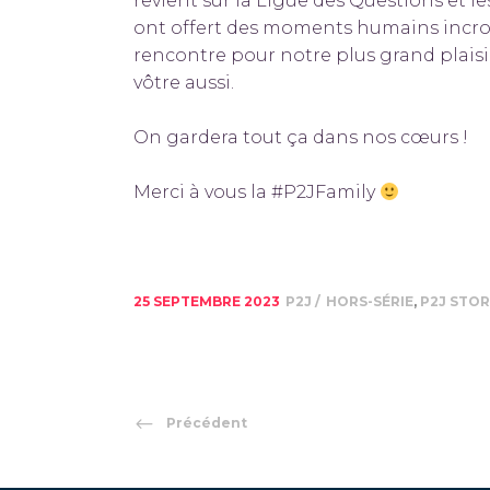
revient sur la Ligue des Questions et 
ont offert des moments humains incro
rencontre pour notre plus grand plaisir
vôtre aussi.
On gardera tout ça dans nos cœurs !
Merci à vous la #P2JFamily
25 SEPTEMBRE 2023
P2J
HORS-SÉRIE
,
P2J STO
Précédent