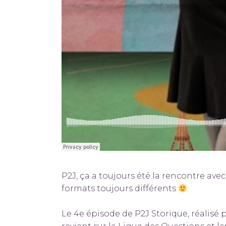
P2J, ça a toujours été la rencontre ave
formats toujours différents
Le 4e épisode de P2J Storique, réalisé p