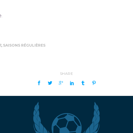
.
7
,
SAISONS RÉGULIÈRES
SHARE