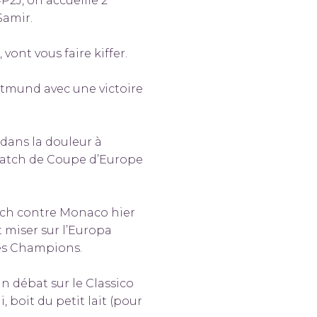
P2J, on accueille 2
Samir.
vont vous faire kiffer.
tmund avec une victoire
r dans la douleur à
i match de Coupe d’Europe
atch contre Monaco hier
 miser sur l’Europa
des Champions.
un débat sur le Classico
, boit du petit lait (pour