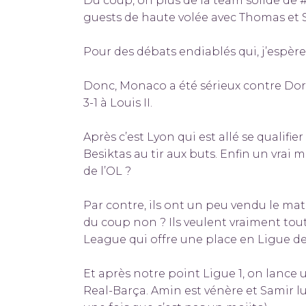
Du coup, on plus de la team solide de #
guests de haute volée avec Thomas et 
Pour des débats endiablés qui, j’espère, 
Donc, Monaco a été sérieux contre Dor
3-1 à Louis II.
Après c’est Lyon qui est allé se qualifie
Besiktas au tir aux buts. Enfin un vra
de l’OL ?
Par contre, ils ont un peu vendu le m
du coup non ? Ils veulent vraiment tout
League qui offre une place en Ligue 
Et après notre point Ligue 1, on lance 
Real-Barça. Amin est vénère et Samir lui