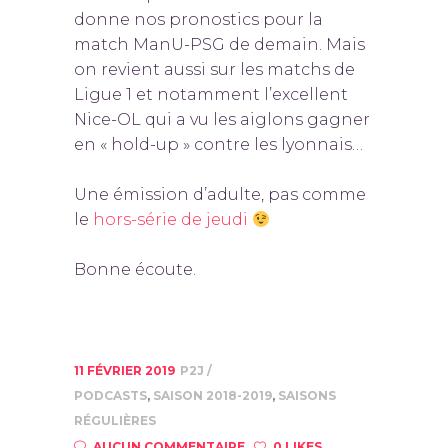
donne nos pronostics pour la
match ManU-PSG de demain. Mais
on revient aussi sur les matchs de
Ligue 1 et notamment l’excellent
Nice-OL qui a vu les aiglons gagner
en « hold-up » contre les lyonnais…
Une émission d’adulte, pas comme
le
hors-série de jeudi
Bonne écoute.
11 FÉVRIER 2019
P2J
PODCASTS
,
SAISON 2018-2019
,
SAISONS
RÉGULIÈRES
AUCUN COMMENTAIRE
0 LIKES