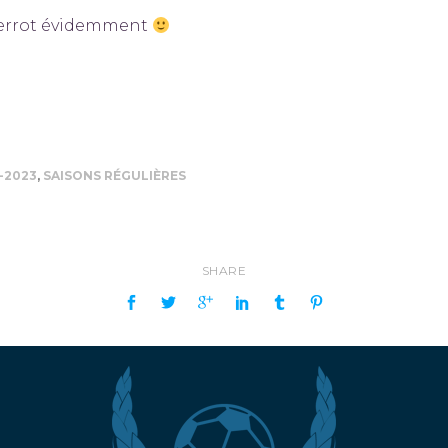
Pierrot évidemment
-2023
,
SAISONS RÉGULIÈRES
SHARE