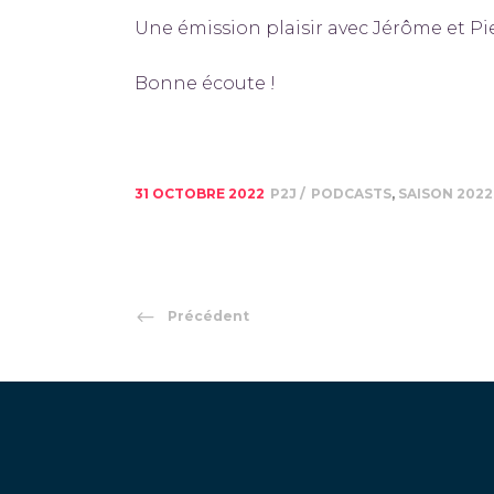
Une émission plaisir avec Jérôme et 
Bonne écoute !
31 OCTOBRE 2022
P2J
PODCASTS
,
SAISON 2022
Précédent